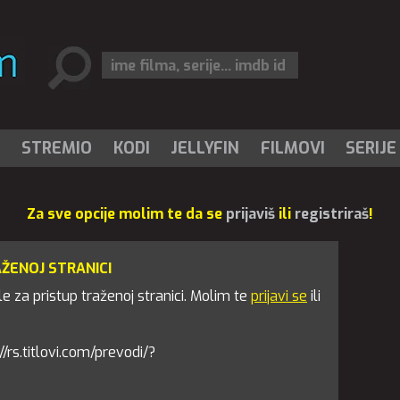
I
STREMIO
KODI
JELLYFIN
FILMOVI
SERIJE
Za sve opcije molim te da se
prijaviš
ili
registriraš
!
AŽENOJ STRANICI
 za pristup traženoj stranici. Molim te
prijavi se
ili
://rs.titlovi.com/prevodi/?