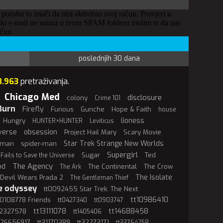
 poruku to znači da nisi aktivirao svoj račun. Provjeri u
ki e-mail ne nalazi u tvom SPAM folderu molim te da nas
ačun
poslednjih 30 dana
8.963
pretraživanja.
Chicago Med
disclosure
colony
Crime 101
Burn
Firefly
Furious
Gunche
Hope & Faith
house
lioness
Hungry
HUNTER×HUNTER
Leviticus
verse
obsession
Project Hail Mary
Scary Movie
Star Trek Strange New Worlds
rman
spider-man
Supergirl
Sugar
Ted
 Fails to Save the Universe
The Agency
od
The Continental
The Crow
The Ark
The Isolate
Devil Wears Prada 2
The Gentleman Thief
e odyssey
tt0092455 Star Trek: The Next
tt10986410
t0108778 Friends
tt0427340
tt0903747
tt13111078
tt14688458
12327578
tt1405406
t26656917
tt31170389
tt32273171
tt33764258