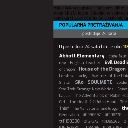
Ako i nakon registracije/prijave vidiš ovu
svom SPAM foleru. Ukoliko se aktivacijs
kontaktiraš kako bi ti što prije aktivirali r
POPULARNA PRETRAŽIVANJA
poslednja 24 sata
U poslednja 24 sata bilo je oko
11
Abbott Elementary
cape fear
Evil Dead 
day
English Teacher
House of the Dragon
of dragon
lucky
Masters of the Uni
Lockbox
Silo
SOULM8TE
spide
Shelter
Star Trek: Strange New Worlds
Stuart
The Adventures of Robin Ho
Lasso
The Death Of Robin Hood
Girl
The 
th
Thief
The Mandalorian and Grogu
Generation
t
tt0096697
tt0108778
tt11198330
tt
tt1124373
tt11385266
tt15047880
tt2306299
t
tt1733785