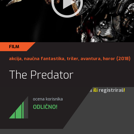
FILM
akcija
,
naučna fantastika
,
triler
,
avantura
,
horor
(2018)
The Predator
Za sve opcije molim te da se
prijaviš
ili
registriraš
!
ocena korisnika
ODLIČNO!