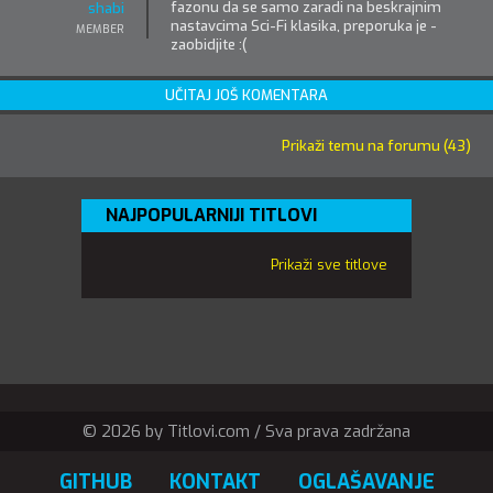
fazonu da se samo zaradi na beskrajnim
shabi
nastavcima Sci-Fi klasika, preporuka je -
MEMBER
zaobidjite :(
UČITAJ JOŠ KOMENTARA
Prikaži temu na forumu (43)
NAJPOPULARNIJI TITLOVI
Prikaži sve titlove
© 2026 by Titlovi.com / Sva prava zadržana
GITHUB
KONTAKT
OGLAŠAVANJE