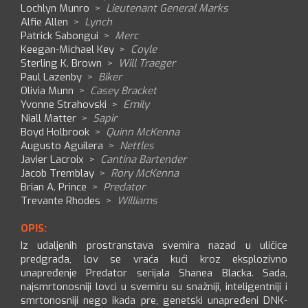
Lochlyn Munro
>
Lieutenant General Marks
Alfie Allen
>
Lynch
Patrick Sabongui
>
Merc
Keegan-Michael Key
>
Coyle
Sterling K. Brown
>
Will Traeger
Paul Lazenby
>
Biker
Olivia Munn
>
Casey Bracket
Yvonne Strahovski
>
Emily
Niall Matter
>
Sapir
Boyd Holbrook
>
Quinn McKenna
Augusto Aguilera
>
Nettles
Javier Lacroix
>
Cantina Bartender
Jacob Tremblay
>
Rory McKenna
Brian A. Prince
>
Predator
Trevante Rhodes
>
Williams
OPIS:
Iz udaljenih prostranstava svemira nazad u uličice
predgrađa, lov se vraća kući kroz eksplozivno
unapređenje Predator serijala Shanea Blacka. Sada,
najsmrtonosniji lovci u svemiru su snažniji, inteligentniji i
smrtonosniji nego ikada pre, genetski unapređeni DNK-