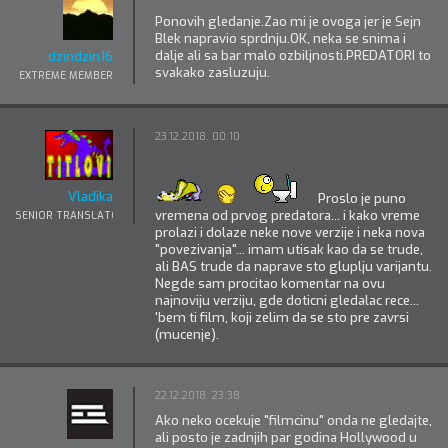
Ponovih gledanje.Zao mi je ovoga jer je Sejn
Blek napravio sprdnju.OK, neka se snima i
dalje ali sa bar malo ozbiljnosti.PREDATORI to
dzindzin16
svakako zasluzuju.
EXTREME MEMBER
23.12.2018. 00:10
Vladika
Proslo je puno
vremena od prvog predatora... i kako vreme
SENIOR TRANSLATOR
prolazi i dolaze neke nove verzije i neka nova
"povezivanja"... imam utisak kao da se trude,
ali BAS trude da naprave sto gluplju varijantu.
Negde sam procitao komentar na ovu
najnoviju verziju, gde doticni gledalac rece...
'bem ti film, koji zelim da se sto pre zavrsi
(mucenje).
22.12.2018. 23:38
Ako neko ocekuje "filmcinu" onda ne gledajte,
ali posto je zadnjih par godina Hollywood u