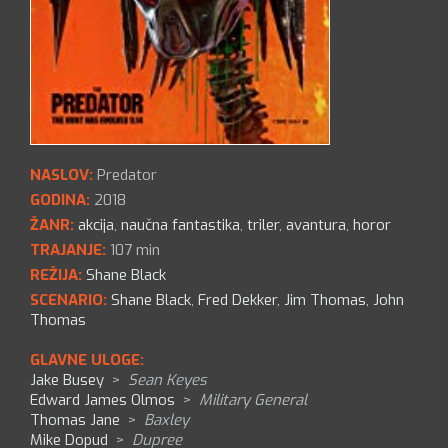
NASLOV:
Predator
GODINA:
2018
ŽANR:
akcija
,
naučna fantastika
,
triler
,
avantura
,
horor
TRAJANJE:
107 min
REŽIJA:
Shane Black
SCENARIO:
Shane Black
,
Fred Dekker
,
Jim Thomas
,
John
Thomas
GLAVNE ULOGE:
Jake Busey
>
Sean Keyes
Edward James Olmos
>
Military General
Thomas Jane
>
Baxley
Mike Dopud
>
Dupree