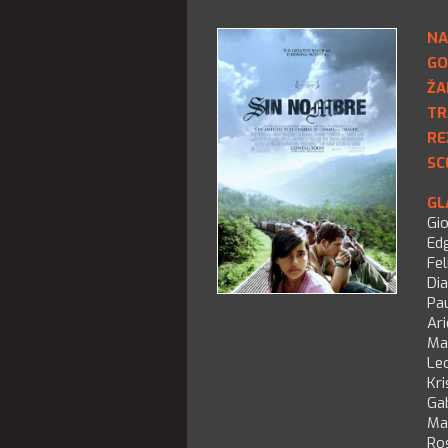
NA
GO
ŽA
TR
RE
SC
GL
Gio
Ed
Fel
Dia
Pau
Ari
Ma
Le
Kri
Gab
Ma
Ro