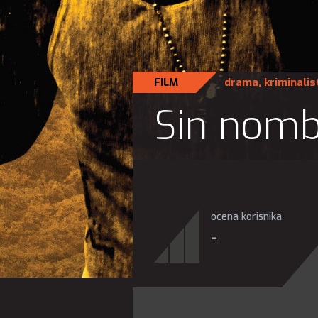
FILM
drama
,
kriminalist
Sin nom
ocena korisnika
-