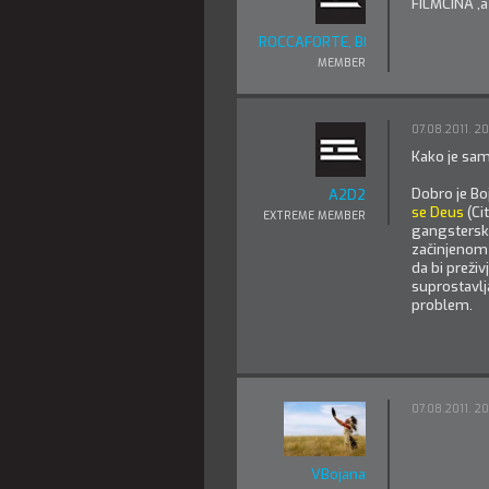
FILMCINA ,a 
ROCCAFORTE, BELGRADO
MEMBER
07.08.2011. 2
Kako je sa
Dobro je Bo
A2D2
se Deus
(Cit
EXTREME MEMBER
gangsters
začinjenom 
da bi preživ
suprostavlj
problem.
07.08.2011. 20
VBojana