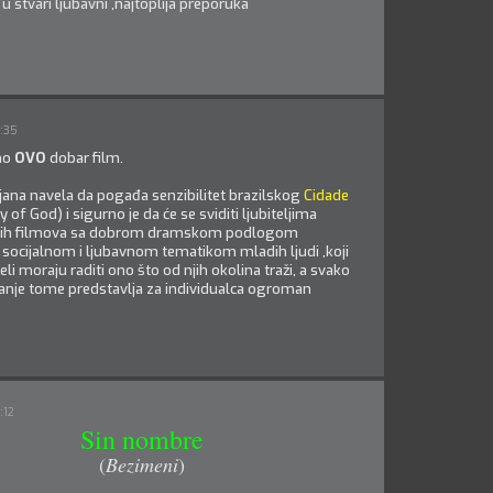
u stvari ljubavni ,najtoplija preporuka
0:35
mo
OVO
dobar film.
jana navela da pogađa senzibilitet brazilskog
Cidade
y of God) i sigurno je da će se sviditi ljubiteljima
kih filmova sa dobrom dramskom podlogom
socijalnom i ljubavnom tematikom mladih ljudi ,koji
jeli moraju raditi ono što od njih okolina traži, a svako
anje tome predstavlja za individualca ogroman
:12
Sin nombre
(
Bezimeni
)