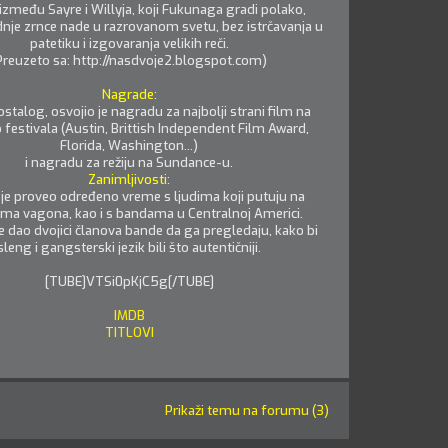
između Sayre i Willyja, koji Fukunaga gradi polako,
nje zrnce nade u razrovanom svetu, bez istrčavanja u
patetiku i izgovaranja velikih reči.
Preuzeto sa: http://nasdvoje2.blogspot.com)
Nagrade
:
stalog, osvojio je nagradu za najbolji strani film na
 festivala (Austin, Brittish Independent Film Award,
Florida, Washington...)
i nagradu za režiju na Sundance-u.
Zanimljivosti
:
j je proveo određeno vreme s ljudima koji putuju na
ma vagona, kao i s bandama u Centralnoj Americi.
e dao dvojici članova bande da ga pregledaju, kako bi
sleng i gangsterski jezik bili što autentičniji.
[TUBE]VTSi0pKjC5g[/TUBE]
IMDB
TITLOVI
Prikaži temu na forumu (3)