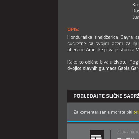
Kar
Ro
Jua
OPIS:
Honduraška tinejdžerica Sayra 
susretne sa svojim ocem za nju
obećane Amerike prva je stanica M
Kako to obično biva u životu.. Pogl
dvojice slavnih glumaca Gaela Garc
POGLEDAJTE SLIČNE SADR
Za komentarisanje morate biti
pri
23.04.2018. 1