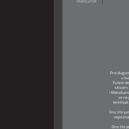
TRANSLATOR
Prvi dugom
u bu
Putevi de
stricem
i Meksikanc
se na 
teretnja
Ono što jun
nepoznato
Ono što je