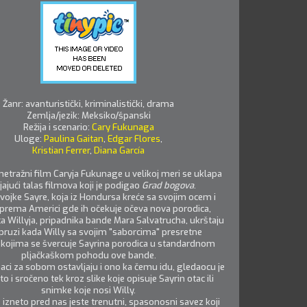
Žanr: avanturistički, kriminalistički, drama
Zemlja/jezik: Meksiko/španski
Režija i scenario:
Cary Fukunaga
Uloge:
Paulina Gaitan
,
Edgar Flores
,
Kristian Ferrer
,
Diana García
etražni film Caryja Fukunage u velikoj meri se uklapa
jajući talas filmova koji je podigao
Grad bogova
.
vojke Sayre, koja iz Hondursa kreće sa svojim ocem i
 prema Americi gde ih očekuje očeva nova porodica,
a Willyja, pripadnika bande Mara Salvatrucha, ukrštaju
pruzi kada Willy sa svojim "saborcima" presretne
k kojima se švercuje Sayrina porodica u standardnom
pljačkaškom pohodu ove bande.
aci za sobom ostavljaju i ono ka čemu idu, gledaocu je
 i sročeno tek kroz slike koje opisuje Sayrin otac ili
snimke koje nosi Willy.
 izneto pred nas jeste trenutni, spasonosni savez koji