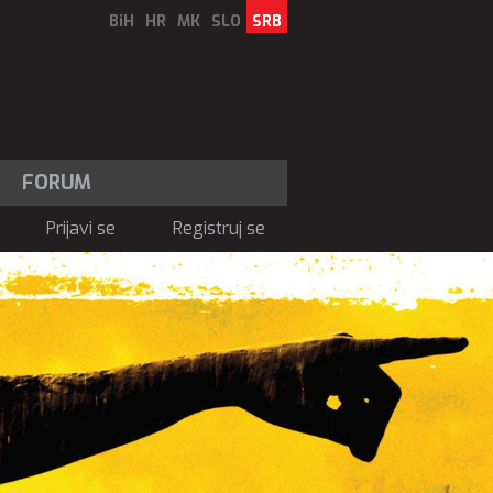
BiH
HR
MK
SLO
SRB
FORUM
Prijavi se
Registruj se