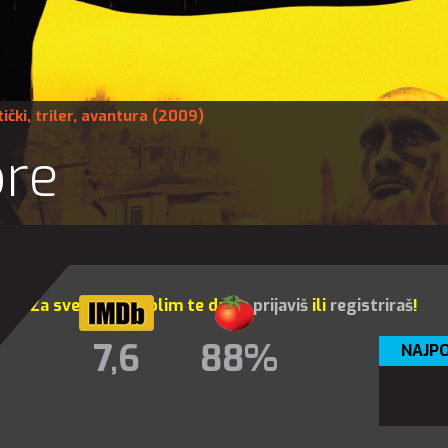
ički
,
triler
,
avantura
(2009)
bre
Za sve opcije molim te da se
prijaviš
ili
registriraš
!
7,6
88%
NAJPO