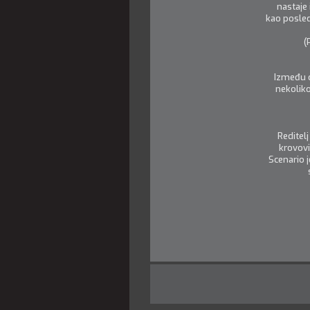
nastaje 
kao posled
(
Između o
nekoliko
Reditel
krovovi
Scenario j