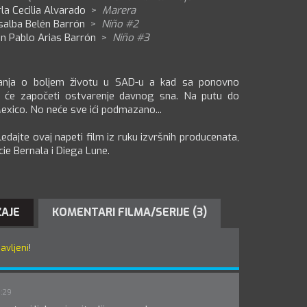
la Cecilia Alvarado
>
Marera
salba Belén Barrón
>
Niño #2
n Pablo Arias Barrón
>
Niño #3
sanja o boljem životu u SAD-u a kad sa ponovno
 će započeti ostvarenje davnog sna. Na putu do
exico. No neće sve ići podmazano...
edajte ovaj napeti film iz ruku izvršnih producenata,
ie Bernala i Diega Lune.
ŽAJE
KOMENTARI FILMA/SERIJE (3)
javljeni
!
6:29