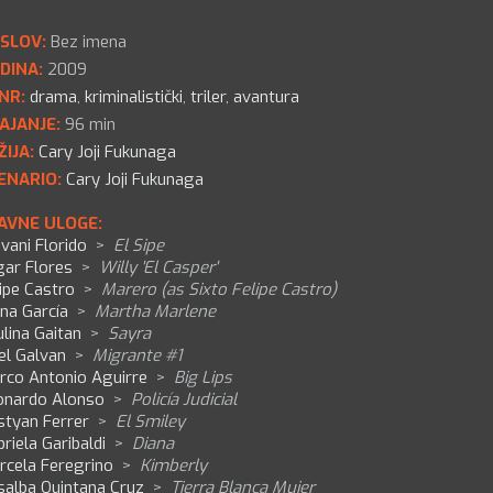
SLOV:
Bez imena
DINA:
2009
NR:
drama
,
kriminalistički
,
triler
,
avantura
AJANJE:
96 min
ŽIJA:
Cary Joji Fukunaga
ENARIO:
Cary Joji Fukunaga
AVNE ULOGE:
vani Florido
>
El Sipe
gar Flores
>
Willy 'El Casper'
ipe Castro
>
Marero (as Sixto Felipe Castro)
na García
>
Martha Marlene
lina Gaitan
>
Sayra
el Galvan
>
Migrante #1
rco Antonio Aguirre
>
Big Lips
onardo Alonso
>
Policía Judicial
styan Ferrer
>
El Smiley
riela Garibaldi
>
Diana
rcela Feregrino
>
Kimberly
salba Quintana Cruz
>
Tierra Blanca Mujer