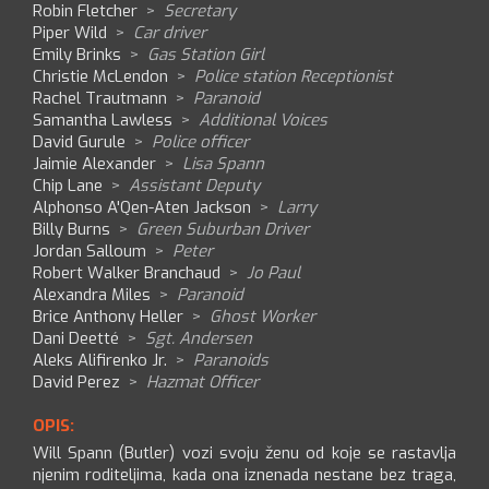
Robin Fletcher
>
Secretary
Piper Wild
>
Car driver
Emily Brinks
>
Gas Station Girl
Christie McLendon
>
Police station Receptionist
Rachel Trautmann
>
Paranoid
Samantha Lawless
>
Additional Voices
David Gurule
>
Police officer
Jaimie Alexander
>
Lisa Spann
Chip Lane
>
Assistant Deputy
Alphonso A'Qen-Aten Jackson
>
Larry
Billy Burns
>
Green Suburban Driver
Jordan Salloum
>
Peter
Robert Walker Branchaud
>
Jo Paul
Alexandra Miles
>
Paranoid
Brice Anthony Heller
>
Ghost Worker
Dani Deetté
>
Sgt. Andersen
Aleks Alifirenko Jr.
>
Paranoids
David Perez
>
Hazmat Officer
OPIS:
Will Spann (Butler) vozi svoju ženu od koje se rastavlja
njenim roditeljima, kada ona iznenada nestane bez traga,