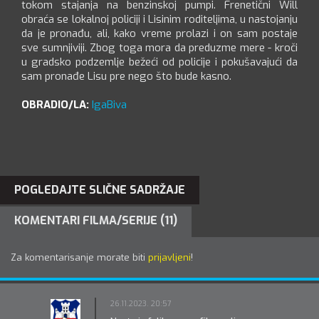
tokom stajanja na benzinskoj pumpi. Frenetični Will
obraća se lokalnoj policiji i Lisinim roditeljima, u nastojanju
da je pronađu, ali, kako vreme prolazi i on sam postaje
sve sumnjiviji. Zbog toga mora da preduzme mere - kroči
u gradsko podzemlje bežeći od policije i pokušavajući da
sam pronađe Lisu pre nego što bude kasno.
OBRADIO/LA:
IgaBiva
POGLEDAJTE SLIČNE SADRŽAJE
KOMENTARI FILMA/SERIJE (11)
Za komentarisanje morate biti
prijavljeni
!
26.11.2023. 20:57