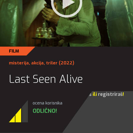
FILM
misterija
,
akcija
,
triler
(2022)
Last Seen Alive
Za sve opcije molim te da se
prijaviš
ili
registriraš
!
ocena korisnika
ODLIČNO!