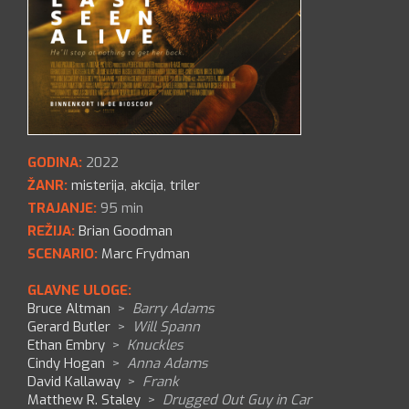
GODINA:
2022
ŽANR:
misterija
,
akcija
,
triler
TRAJANJE:
95 min
REŽIJA:
Brian Goodman
SCENARIO:
Marc Frydman
GLAVNE ULOGE:
Bruce Altman
>
Barry Adams
Gerard Butler
>
Will Spann
Ethan Embry
>
Knuckles
Cindy Hogan
>
Anna Adams
David Kallaway
>
Frank
Matthew R. Staley
>
Drugged Out Guy in Car