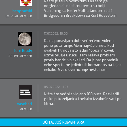
Nesto je falilo ovom filmu ali sam ga
odgledao ali na slicnu temu su bolji
Vanishing sa Kiefer Sutherlandom i Jeff
beogradski
Bridgesom i Breakdown sa Kurt Russelom
EXTREME MEMBER
17.07.2022. 18:00
Da ne ponavljam dole već rečeno, viđeno
puno puta ranije. Meni najviše smeta kod
ovakvih filmova što jedan "običan" čovek
Tom Brady
uzme oružje u ruke i sam rešava problem
ACTIVE MEMBER
protiv bande, vojske i td. Da je bar pripadnik
neke specijalne jedinice ili komandos pa i ajde
nekako. Sve u svemu, nije nešto film.
05.07.2022. 11:07
Ništa što već nije vidjeno 100 puta. Razvlačili
ga ko pitu zeljanicu i nekako izvukoše sat i po
filma...
vasobeci
MEMBER
UČITAJ JOŠ KOMENTARA