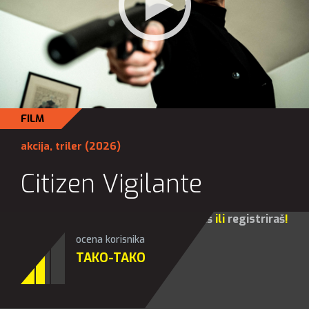
FILM
akcija
,
triler
(2026)
Citizen Vigilante
Za sve opcije molim te da se
prijaviš
ili
registriraš
!
ocena korisnika
TAKO-TAKO