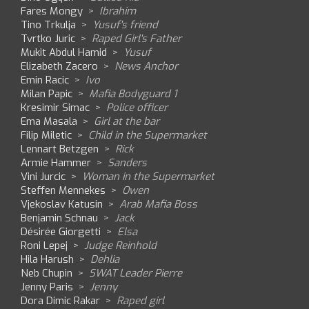
Fares Mongy
>
Ibrahim
Tino Trkulja
>
Yusuf's friend
Tvrtko Juric
>
Raped Girl's Father
Mukit Abdul Hamid
>
Yusuf
Elizabeth Zacero
>
News Anchor
Emin Racic
>
Ivo
Milan Papic
>
Mafia Bodyguard 1
Kresimir Simac
>
Police officer
Ema Masala
>
Girl at the bar
Filip Miletic
>
Child in the Supermarket
Lennart Betzgen
>
Rick
Armie Hammer
>
Sanders
Vini Jurcic
>
Woman in the Supermarket
Steffen Mennekes
>
Owen
Vjekoslav Katusin
>
Arab Mafia Boss
Benjamin Schnau
>
Jack
Désirée Giorgetti
>
Elsa
Roni Lepej
>
Judge Reinhold
Hila Harush
>
Dehlia
Neb Chupin
>
SWAT Leader Pierre
Jenny Paris
>
Jenny
Dora Dimic Rakar
>
Raped girl