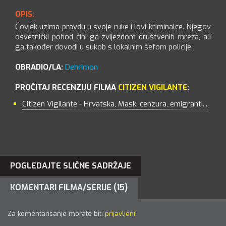
OPIS:
Čovjek uzima pravdu u svoje ruke i lovi kriminalce. Njegov
osvetnički pohod čini ga zvijezdom društvenih mreža, ali
ga također dovodi u sukob s lokalnim šefom policije.
OBRADIO/LA:
Dehrimon
PROČITAJ RECENZIJU FILMA
CITIZEN VIGILANTE
:
Citizen Vigilante - Hrvatska, Mask, cenzura, emigranti...
POGLEDAJTE SLIČNE SADRŽAJE
KOMENTARI FILMA/SERIJE (15)
Za komentarisanje morate biti
prijavljeni
!