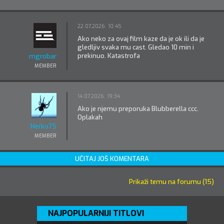
22.07.2026. 10:45
Ako neko za ovaj film kaze da je ok ili da je
gledljiv svaka mu cast. Gledao 10 min i
prekinuo. Katastrofa
mgrobar
MEMBER
14.07.2026. 19:34
Ako je njemu preporuka Blubberella ccc.
Oplakah
Nerko75
MEMBER
UČITAJ JOŠ KOMENTARA
Prikaži temu na forumu (15)
NAJPOPULARNIJI TITLOVI