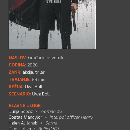
NASLOV:
Građanin osvetnik
GODINA:
2026
ŽANR:
akcija
,
triler
TRAJANJE:
89 min
REŽIJA:
Uwe Boll
SCENARIO:
Uwe Boll
GLAVNE ULOGE:
Dunja Sepcic
>
Woman #2
Costas Mandylor
>
Interpol officer Henry
Helen Al-Janabi
>
Sarna
Dino Ugljen
>
Bullied Kid