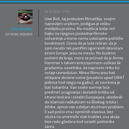
22.07.2026. 17:56
Uwe Boll, taj prokuženi filmadžija, svojim
najnovijim uratkom, podigao je veliku
medijsku prašinu. Ma možda je bolje reći
marcobobby
hajku na njegovo poslednje filmsko
EXTREME MEMBER
ostvarenje u kome nema uobičajene političke
korektnosti. Ocene da je loše režiran, da je
sam narativ tek pamflet ogorčenih desničara
širom Evrope, jesu na mestu. No budimo
pošteni do kraja, mora se priznati da je Armie
Hammer s takvim entuzijazmom oslikao lik
građanina-osvetnika, da naprosto retko ko
ostaje ravnodušan. Minus filmu jesu baš
sklepane akcione scene (posebno upad SWAT
jedinice kod njega na gajbu), ali završnica je
baš šokantna. Van svake sumnje biće
predmet izrugivanja i žestokih kritika od
strane levičara i ostalih Europejaca, ubeđenih
da islamski radikalizam sa Bliskog istoka i
Afrike, apriori nije ozbiljan društveni problem.
E sad pošto ima i oprečnih stavova, bez
obzira na umetnički slab kvalitet, ova akcija
biće rado gledana kod ostalih poklonika
žanra.