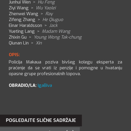
Junhui Wen
>
Hu Feng
Ziyi Wang
>
Wu Yaolei
Zhenwei Wang
>
Ray
Zifeng Zhang
>
He Qiuguo
Einar Haraldsson
>
Jack
Yueting Lang
>
Madam Wang
Zhixin Gu
>
Young Wong Tak-chung
Qiunan Lin
>
Xin
OPIS:
Policija Makaua poziva bivšeg kolegu eksperta za
praćenje da se vrati iz penzije i pomogne u hvatanju
opasne grupe profesionalnih lopova.
OBRADIO/LA:
IgaBiva
POGLEDAJTE SLIČNE SADRŽAJE