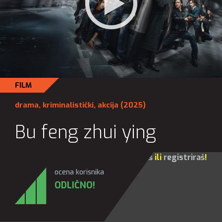
FILM
drama
,
kriminalistički
,
akcija
(2025)
Bu feng zhui ying
Za sve opcije molim te da se
prijaviš
ili
registriraš
!
ocena korisnika
ODLIČNO!