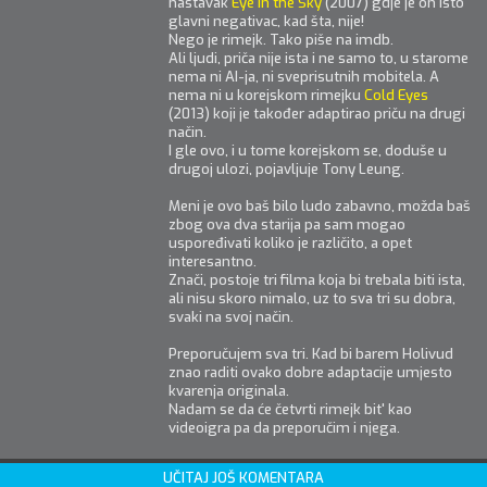
nastavak
Eye in the Sky
(2007) gdje je on isto
glavni negativac, kad šta, nije!
Nego je rimejk. Tako piše na imdb.
Ali ljudi, priča nije ista i ne samo to, u starome
nema ni AI-ja, ni sveprisutnih mobitela. A
nema ni u korejskom rimejku
Cold Eyes
(2013) koji je također adaptirao priču na drugi
način.
I gle ovo, i u tome korejskom se, doduše u
drugoj ulozi, pojavljuje Tony Leung.
Meni je ovo baš bilo ludo zabavno, možda baš
zbog ova dva starija pa sam mogao
uspoređivati koliko je različito, a opet
interesantno.
Znači, postoje tri filma koja bi trebala biti ista,
ali nisu skoro nimalo, uz to sva tri su dobra,
svaki na svoj način.
Preporučujem sva tri. Kad bi barem Holivud
znao raditi ovako dobre adaptacije umjesto
kvarenja originala.
Nadam se da će četvrti rimejk bit' kao
videoigra pa da preporučim i njega.
UČITAJ JOŠ KOMENTARA