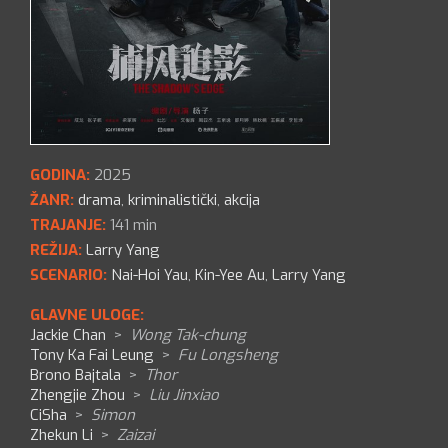
GODINA:
2025
ŽANR:
drama
,
kriminalistički
,
akcija
TRAJANJE:
141 min
REŽIJA:
Larry Yang
SCENARIO:
Nai-Hoi Yau
,
Kin-Yee Au
,
Larry Yang
GLAVNE ULOGE:
Jackie Chan
>
Wong Tak-chung
Tony Ka Fai Leung
>
Fu Longsheng
Brono Bajtala
>
Thor
Zhengjie Zhou
>
Liu Jinxiao
CiSha
>
Simon
Zhekun Li
>
Zaizai