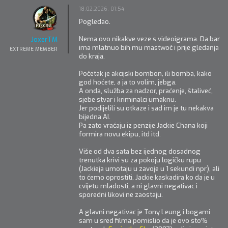
18.02.2026. 01:54
Pogledao.
Nema ovo nikakve veze s videoigrama. Da bar
JoxerTM
ima mlatnuo bih mu mastwoč i prije gledanja
EXTREME MEMBER
do kraja.
Početak je akcijski bombon, ili bomba, kako
god hoćete, a ja to volim, jebga.
A onda, služba za nadzor, praćenje, štaliveć,
sjebe stvar i kriminalci umaknu.
Jer podijelili su otkaze i sad im je tu nekakva
bijedna AI.
Pa zato vraćaju iz penzije Jackie Chana koji
formira novu ekipu, itd itd.
Više od dva sata bez ijednog dosadnog
trenutka krivi su za pokoju logičku rupu
(Jackieja umotaju u zavoje u 1 sekundi npr), ali
to ćemo oprostiti, Jackie kaskadira ko da je u
cvijetu mladosti, a ni glavni negativac i
sporedni likovi ne zaostaju.
A glavni negativac je Tony Leung i bogami
sam u sred filma pomislio da je ovo sto%