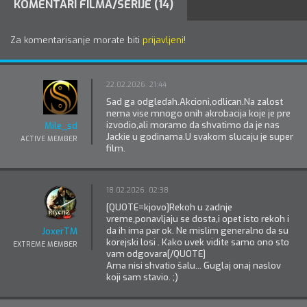
KOMENTARI FILMA/SERIJE (14)
Za komentarisanje morate biti
prijavljeni
!
22.02.2026. 21:44
Sad ga odgledah.Akcioni,odlican.Na zalost
nema vise mnogo onih akrobacija koje je pre
izvodio,ali moramo da shvatimo da je nas
Mile_sd
Jackie u godinama.U svakom slucaju je super
ACTIVE MEMBER
film.
18.02.2026. 02:38
[QUOTE=kjovo]Rekoh u zadnje
vreme,ponavljaju se dosta,i opet isto rekoh i
da ih ima par ok. Ne mislim generalno da su
JoxerTM
korejski losi . Kako uvek vidite samo ono sto
EXTREME MEMBER
vam odgovara[/QUOTE]
Ama nisi shvatio šalu... Guglaj onaj naslov
koji sam stavio. ;)