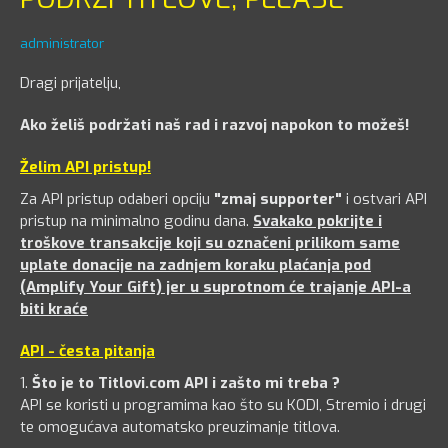
administrator
Dragi prijatelju,
Ako želiš podržati naš rad i razvoj napokon to možeš!
Želim API pristup!
Za API pristup odaberi opciju
"zmaj supporter"
i ostvari API
pristup na minimalno godinu dana.
Svakako pokrijte i
troškove transakcije koji su označeni prilikom same
uplate donacije na zadnjem koraku plaćanja pod
(Amplify Your Gift) jer u suprotnom će trajanje API-a
biti kraće
API - česta pitanja
1.
Što je to Titlovi.com API i zašto mi treba ?
API se koristi u programima kao što su KODI, Stremio i drugi
te omogućava automatsko preuzimanje titlova.