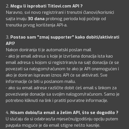
2.
Mogu li isprobati Titlovi.com API ?
Naravno, svi novo registrirani i trenutni članovi/korisnici
sajta imaju
30 dana
probnog perioda koji počinje od
trenutka prvog korištenja API-a.
3.
Postao sam "zmaj supporter" kako dobiti/aktivirati
API?
Nakon doniranja ti je automatski poslan mail
- ako je email adresa s koje je izvršena donacija ista kao
email adresa s kojom si registriran/a na sajt donacija će se
povezati sa nalogom/računom te ako je API onemogućen i
ako je doniran ispravan iznos API će se aktivirati. Sve
informacije će biti u poslanom mailu.
- ako su email adrese različite dobit ćeš email s linkom za
povezivanje donacije sa svojim nalogom/računom. Samo je
potrebno kliknuti na link i pratiti povratne informacije.
4.
Nisam dobio/la email a želim API, što se dogodilo ?
U slučaju da si odabrao/la mjesečnu/godišnju opciju putem
paypala moguće je da email stigne nešto kasnije.