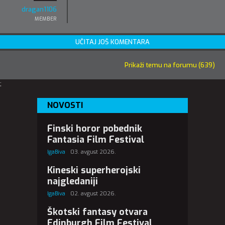
dragan1106
MEMBER
UČITAJ JOŠ KOMENTARA
Prikaži temu na forumu (639)
;
NOVOSTI
Finski horor pobednik
Fantasia Film Festival
IgaBiva
03. avgust 2026.
Kineski superherojski
najgledaniji
IgaBiva
02. avgust 2026.
Škotski fantasy otvara
Edinburgh Film Festival