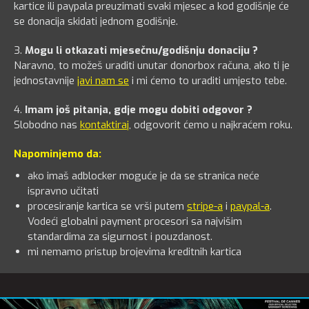
kartice ili paypala preuzimati svaki mjesec a kod godišnje će
se donacija skidati jednom godišnje.
3.
Mogu li otkazati mjesečnu/godišnju donaciju ?
Naravno, to možeš uraditi unutar donorbox računa, ako ti je
jednostavnije
javi nam se
i mi ćemo to uraditi umjesto tebe.
4.
Imam još pitanja, gdje mogu dobiti odgovor ?
Slobodno nas
kontaktiraj
, odgovorit ćemo u najkraćem roku.
Napominjemo da:
ako imaš adblocker moguće je da se stranica neće
ispravno učitati
procesiranje kartica se vrši putem
stripe-a
i
paypal-a
.
Vodeći globalni payment procesori sa najvišim
standardima za sigurnost i pouzdanost.
mi nemamo pristup brojevima kreditnih kartica