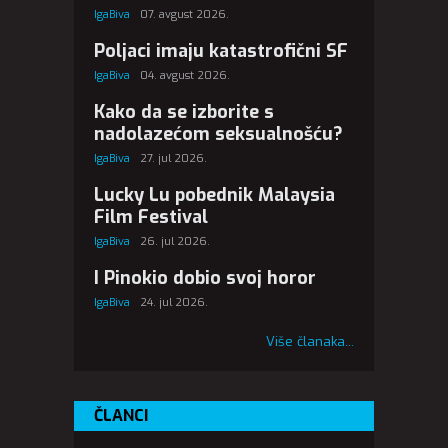
IgaBiva
07. avgust 2026.
Poljaci imaju katastrofični SF
IgaBiva
04. avgust 2026.
Kako da se izborite s
nadolazećom seksualnošću?
IgaBiva
27. jul 2026.
Lucky Lu pobednik Malaysia
Film Festival
IgaBiva
26. jul 2026.
I Pinokio dobio svoj horor
IgaBiva
24. jul 2026.
Više članaka...
ČLANCI