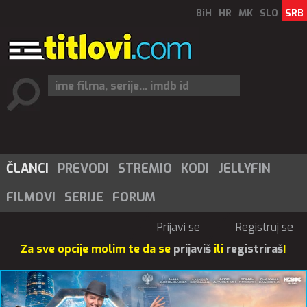
BiH
HR
MK
SLO
SRB
ČLANCI
PREVODI
STREMIO
KODI
JELLYFIN
FILMOVI
SERIJE
FORUM
Prijavi se
Registruj se
Za sve opcije molim te da se
prijaviš
ili
registriraš
!