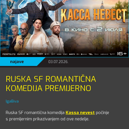
najave
03.07.2026.
RUSKA SF ROMANTIČNA
KOMEDIJA PREMIJERNO
IgaBiva
Ruska SF romantična komedija
Kassa nevest
počinje
s
premijernim prikazivanjem od ove nedelje.