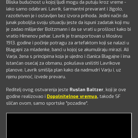
Bliska budućnost u kojoj ljudi mogu da putuju kroz vreme -
iako samo odabrani. Lavrik, šarmantni prevarant i žigolo,
razotkriven je i ostavljen bez izvora prihoda. Jedini način da
junak poboljša svoju situaciju jeste da ispuni zadatak koji mu
je zadao milijarder Boltzmann i da se vrati u prošlost kako bi
vratio Himenov pehar. Lavrik je transportovan u Moskvu
1913. godine i počinje potragu za artefaktom koji se nalazi u
Blagajni za mladenke, banci u kojoj se akumuliraju mirazi. Ali
Varja, žena s principima koja je ujedno i članica Blagajne i ima
istančan osećaj za obmanu, pokušava uništiti Lavrikove
planove. Lavrik smišlja plan kako da nadmudri Varju i, uz
njenu pomoć, izvede prevaru.
Reditelj ovog ostvarenja jeste
Ruslan Baltzer
, koji je ove
godine realizovao i
Dopolnitelnoe vremya
,
takođe SF
sličan ovom, samo sportske "pozadine".