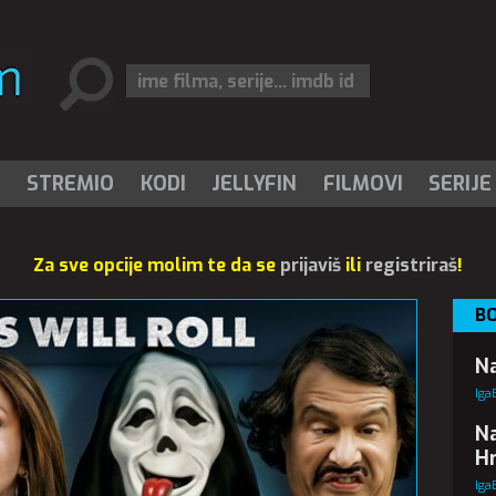
I
STREMIO
KODI
JELLYFIN
FILMOVI
SERIJE
Za sve opcije molim te da se
prijaviš
ili
registriraš
!
BO
Na
Iga
Na
Hr
Iga