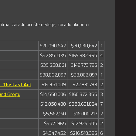
ilma, zaradu prošle nedelje, zaradu ukupno i
$70,090,642
$70,090,642
1
$42,851,035
$169,382,965
4
$39,658,861
$148,773,786
2
$38,062,097
$38,062,097
1
: The Last Act
$14,951,009
$22,831,793
2
 and Grogu
$14,550,006
$160,372,355
3
$12,050,400
$358,631,824
7
$5,562,160
$16,000,217
2
$4,771,965
$12,924,505
2
$4,347,452
$216,518,386
6