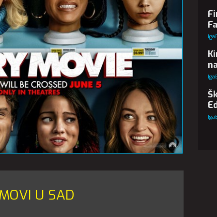
Fi
Fa
Iga
Ki
na
Iga
Šk
Ed
Iga
LMOVI U SAD