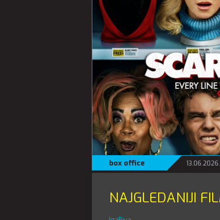
box office
13.06.2026.
NAJGLEDANIJI FI
IgaBiva