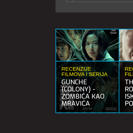
RECENZIJE
RE
FILMOVA I SERIJA
FI
GUNCHE
TH
(COLONY) -
RO
ZOMBIĆA KAO
IS
MRAVIĆA
PO