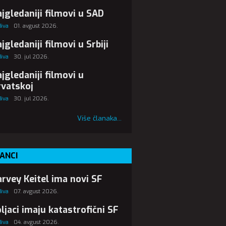
jgledaniji filmovi u SAD
Biva
01. avgust 2026.
jgledaniji filmovi u Srbiji
Biva
30. jul 2026.
jgledaniji filmovi u
vatskoj
Biva
30. jul 2026.
Više članaka...
ANCI
rvey Keitel ima novi SF
Biva
07. avgust 2026.
ljaci imaju katastrofični SF
Biva
04. avgust 2026.