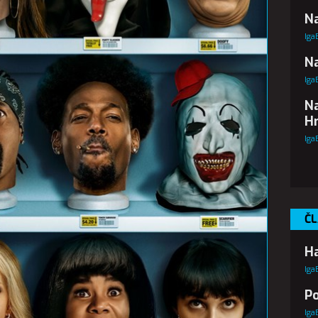
Na
Iga
Na
Iga
Na
Hr
Iga
ČL
Ha
Iga
Po
Iga