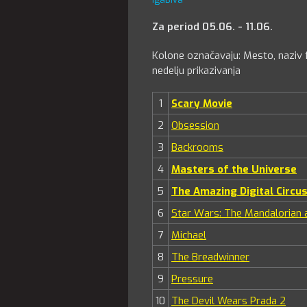
Za period 05.06. - 11.06.
Kolone označavaju: Mesto, naziv f
nedelju prikazivanja
1
Scary Movie
2
Obsession
3
Backrooms
4
Masters of the Universe
5
The Amazing Digital Circus
6
Star Wars: The Mandalorian
7
Michael
8
The Breadwinner
9
Pressure
10
The Devil Wears Prada 2