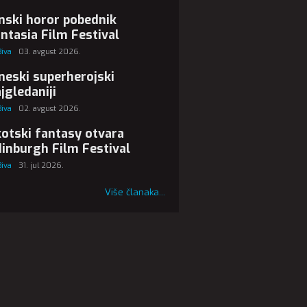
nski horor pobednik
ntasia Film Festival
Biva
03. avgust 2026.
neski superherojski
jgledaniji
Biva
02. avgust 2026.
otski fantasy otvara
inburgh Film Festival
Biva
31. jul 2026.
Više članaka...