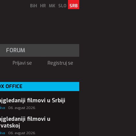
BiH
HR
MK
SLO
SRB
FORUM
Prijavi se
Registruj se
X OFFICE
jgledaniji filmovi u Srbiji
Biva
06. avgust 2026.
jgledaniji filmovi u
vatskoj
Biva
06. avgust 2026.