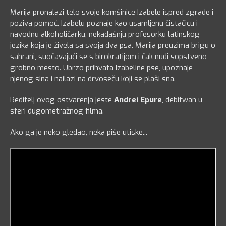
Marija pronalazi telo svoje komšinice Izabele ispred zgrade i
poziva pomoć. Izabelu poznaje kao usamljenu čistačicu i
navodnu alkoholičarku, nekadašnju profesorku latinskog
jezika koja je živela sa svoja dva psa. Marija preuzima brigu o
sahrani, suočavajući se s birokratijom i čak nudi sopstveno
grobno mesto. Ubrzo prihvata Izabeline pse, upoznaje
njenog sina i nailazi na drvoseču koji se plaši sna.
Reditelj ovog ostvarenja jeste
Andrei Epure
, debitwan u
sferi dugometražnog filma.
Ako ga je neko gledao, neka piše utiske...