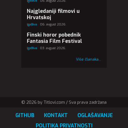
IgaBiva
06. avgust 2026.
Najgledaniji filmovi u
Hrvatskoj
IgaBiva
06. avgust 2026.
Finski horor pobednik
Fantasia Film Festival
IgaBiva
03. avgust 2026.
Više članaka...
© 2026 by Titlovi.com / Sva prava zadržana
GITHUB
KONTAKT
OGLAŠAVANJE
POLITIKA PRIVATNOSTI