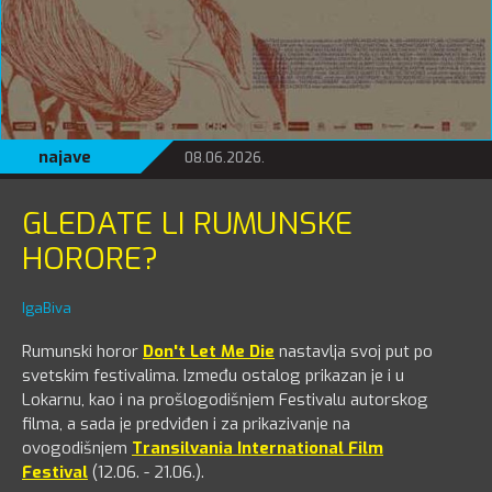
najave
08.06.2026.
GLEDATE LI RUMUNSKE
HORORE?
IgaBiva
Rumunski horor
Don't Let Me Die
nastavlja svoj put po
svetskim festivalima. Između ostalog prikazan je i u
Lokarnu, kao i na prošlogodišnjem Festivalu autorskog
filma, a sada je predviđen i za prikazivanje na
ovogodišnjem
Transilvania International Film
Festival
(12.06. - 21.06.).