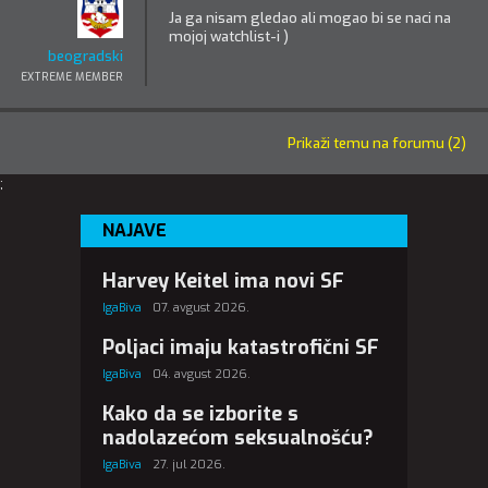
Ja ga nisam gledao ali mogao bi se naci na
mojoj watchlist-i )
beogradski
EXTREME MEMBER
Prikaži temu na forumu (2)
;
NAJAVE
Harvey Keitel ima novi SF
IgaBiva
07. avgust 2026.
Poljaci imaju katastrofični SF
IgaBiva
04. avgust 2026.
Kako da se izborite s
nadolazećom seksualnošću?
IgaBiva
27. jul 2026.