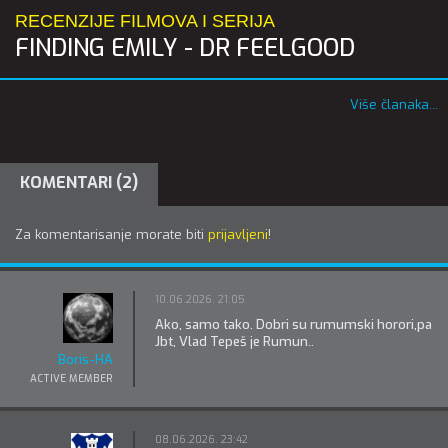
RECENZIJE FILMOVA I SERIJA
FINDING EMILY - DR FEELGOOD
Više članaka...
KOMENTARI (2)
Za komentarisanje morate biti
prijavljeni
!
10.06.2026. 21:05
Ako, samo tako. Dobri su rumumski horori,pa
Jbt, Vlad Tepeš je Rumun..
Boris-HA
ACTIVE MEMBER
08.06.2026. 23:42