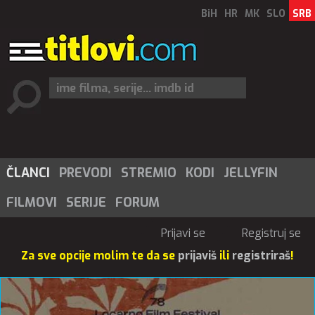
BiH
HR
MK
SLO
SRB
ČLANCI
PREVODI
STREMIO
KODI
JELLYFIN
FILMOVI
SERIJE
FORUM
Prijavi se
Registruj se
Za sve opcije molim te da se
prijaviš
ili
registriraš
!