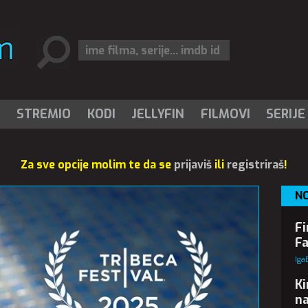
I
STREMIO
KODI
JELLYFIN
FILMOVI
SERIJE
Za sve opcije molim te da se
prijaviš
ili
registriraš
!
N
Fi
Fa
Iga
Ki
na