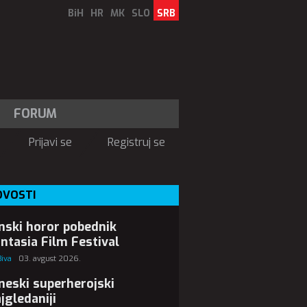
BiH
HR
MK
SLO
SRB
FORUM
Prijavi se
Registruj se
OVOSTI
nski horor pobednik
ntasia Film Festival
Biva
03. avgust 2026.
neski superherojski
jgledaniji