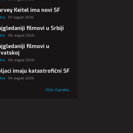
rvey Keitel ima novi SF
Biva
07. avgust 2026.
jgledaniji filmovi u Srbiji
Biva
06. avgust 2026.
jgledaniji filmovi u
vatskoj
Biva
06. avgust 2026.
ljaci imaju katastrofični SF
Biva
04. avgust 2026.
Više članaka...