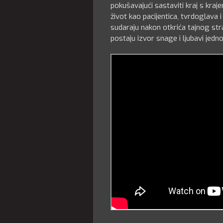
pokušavajući sastaviti kraj s kraje
život kao pacijentica, tvrdoglava 
sudaraju nakon otkrića tajnog str
postaju izvor snage i ljubavi jed