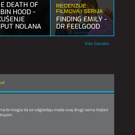
E DEATH OF
RECENZIJE
BIN HOOD -
FILMOVA I SERIJA
KUŠENJE
FINDING EMILY -
PUT NOLANA
DR FEELGOOD
Više članaka...
eni
!
lma bi mogla da se odgledaju mada ovaj drugi nema trejler/
trazim.