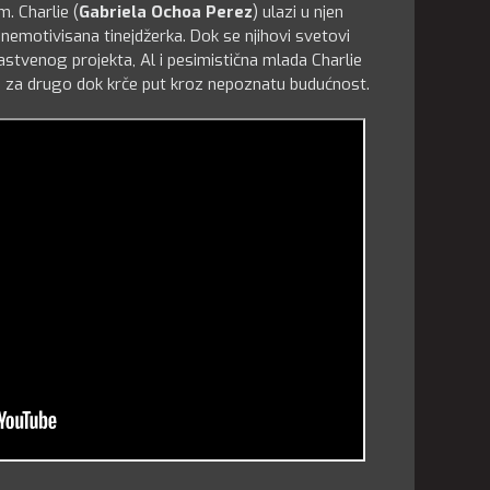
m. Charlie (
Gabriela Ochoa Perez
) ulazi u njen
i nemotivisana tinejdžerka. Dok se njihovi svetovi
astvenog projekta, Al i pesimistična mlada Charlie
no za drugo dok krče put kroz nepoznatu budućnost.