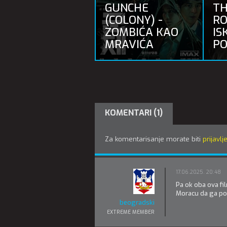
GUNCHE
TH
(COLONY) -
RO
ZOMBIĆA KAO
IS
MRAVIĆA
PO
KOMENTARI (1)
Za komentarisanje morate biti
prijavlj
17.06.2025. 20:48
Pa ok oba ova fi
Moracu da ga po
beogradski
EXTREME MEMBER