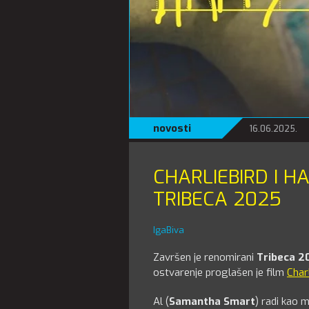
novosti
16.06.2025.
CHARLIEBIRD I H
TRIBECA 2025
IgaBiva
Završen je renomirani
Tribeca 2
ostvarenje proglašen je film
Char
Al (
Samantha Smart
) radi kao 