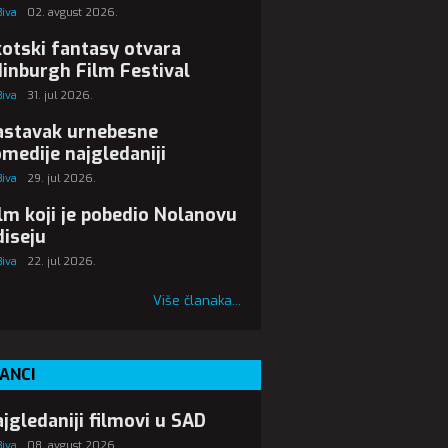
Biva
02. avgust 2026.
otski fantasy otvara
inburgh Film Festival
Biva
31. jul 2026.
astavak urnebesne
medije najgledaniji
Biva
29. jul 2026.
lm koji je pobedio Nolanovu
iseju
Biva
22. jul 2026.
Više članaka...
ANCI
jgledaniji filmovi u SAD
Biva
08. avgust 2026.