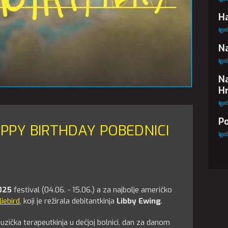
Ha
Iga
Na
Iga
Na
Hr
Iga
Po
APPY BIRTHDAY POBEDNICI
Iga
025
festival (04.06. - 15.06.) a za najbolje američko
liebird
, koji je režirala debitantkinja
Libby Ewing
.
muzička terapeutkinja u dečjoj bolnici, dan za danom