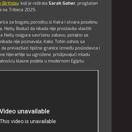
 Birthday
, koji je režirala
Sarah Goher
, proglašen
ja na Tribeca 2025.
ica za bogatu porodicu iz Kaira i stvara posebnu
elly. Budući da nikada nije proslavila vlastiti
a Nelly osigura savršenu zabavu, potajno se
u nikada nije poznavala. Kako Tohin odnos sa
da prevazilazi tipične granice između poslodavca i
 hijerarhije su ugrožene, prisiljavajući mladu
ealnošću klasne podele u modernom Egiptu.