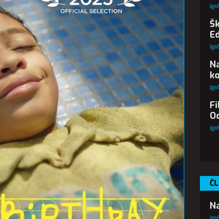
Iga
Šk
Ed
Iga
N
ko
Iga
Fi
Od
Iga
ČL
Na
Iga