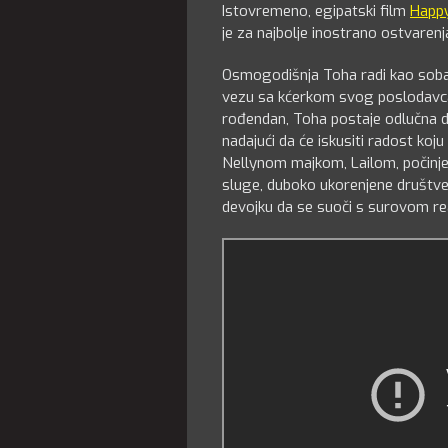
Istovremeno, egipatski film
Happy
je za najbolje inostrano ostvaren
Osmogodišnja Toha radi kao sobar
vezu sa kćerkom svog poslodavca, N
rođendan, Toha postaje odlučna d
nadajući da će iskusiti radost koj
Nellynom majkom, Lailom, počinje 
sluge, duboko ukorenjene društvene
devojku da se suoči s surovom r