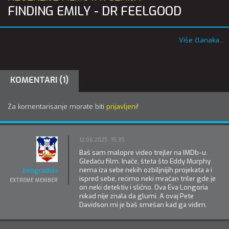
FINDING EMILY - DR FEELGOOD
Više članaka...
KOMENTARI (1)
Za komentarisanje morate biti
prijavljeni
!
12.06.2025. 15:35
Baš sam malopre video trejler na IMDb-u.
Gledaću film. Inače, šteta što Eddy Murphy
nema iza sebe nekih ozbiljnijih projekata a i
beogradski
ispred sebe, recimo neki mračan triler gde je
EXTREME MEMBER
on neki detektiv i slično. Ova Eva Longoria
nikad nije znala da glumi. A ovaj Pete
Davidson mi je baš smešan kad ga vidim.