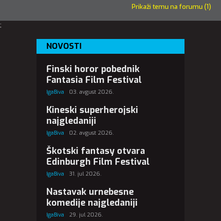
Prikaži temu na forumu (1)
;
NOVOSTI
Finski horor pobednik
Fantasia Film Festival
IgaBiva
03. avgust 2026.
Kineski superherojski
najgledaniji
IgaBiva
02. avgust 2026.
Škotski fantasy otvara
Edinburgh Film Festival
IgaBiva
31. jul 2026.
Nastavak urnebesne
komedije najgledaniji
IgaBiva
29. jul 2026.