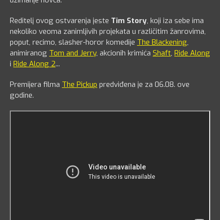
Reditelj ovog ostvarenja jeste
Tim Story
, koji iza sebe ima
nekoliko veoma zanimljivih projekata u različitim žanrovima,
poput, recimo, slasher-horor komedije
The Blackening
,
animiranog
Tom and Jerry
, akcionih krimića
Shaft
,
Ride Along
i
Ride Along 2
...
Premijera filma
The Pickup
predviđena je za 06.08. ove
godine.