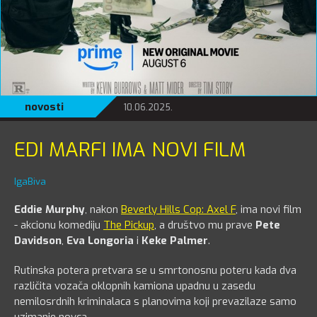
novosti
10.06.2025.
EDI MARFI IMA NOVI FILM
IgaBiva
Eddie Murphy
, nakon
Beverly Hills Cop: Axel F
, ima novi film
- akcionu komediju
The Pickup
, a društvo mu prave
Pete
Davidson
,
Eva Longoria
i
Keke Palmer
.
Rutinska potera pretvara se u smrtonosnu poteru kada dva
različita vozača oklopnih kamiona upadnu u zasedu
nemilosrdnih kriminalaca s planovima koji prevazilaze samo
uzimanje novca.