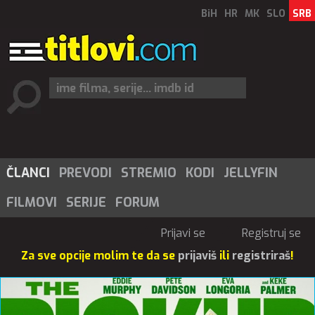
BiH
HR
MK
SLO
SRB
ČLANCI
PREVODI
STREMIO
KODI
JELLYFIN
FILMOVI
SERIJE
FORUM
Prijavi se
Registruj se
Za sve opcije molim te da se
prijaviš
ili
registriraš
!